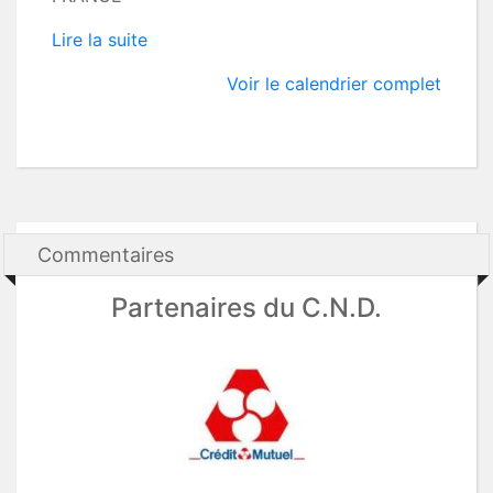
Lire la suite
Voir le calendrier complet
Commentaires
Partenaires du C.N.D.