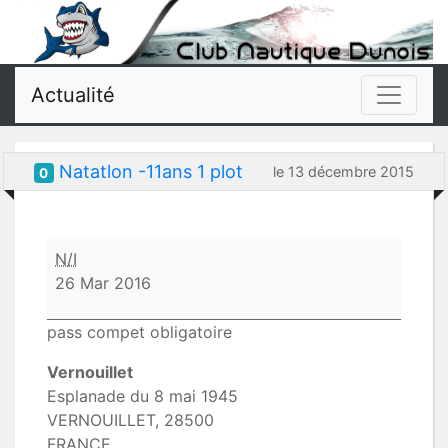
Actualité
Natatlon -11ans 1 plot
le 13 décembre 2015
0
Natatlon
N/I
-11ans
26 Mar 2016
1
plot
pass compet obligatoire
Vernouillet
Esplanade du 8 mai 1945
VERNOUILLET
,
28500
FRANCE