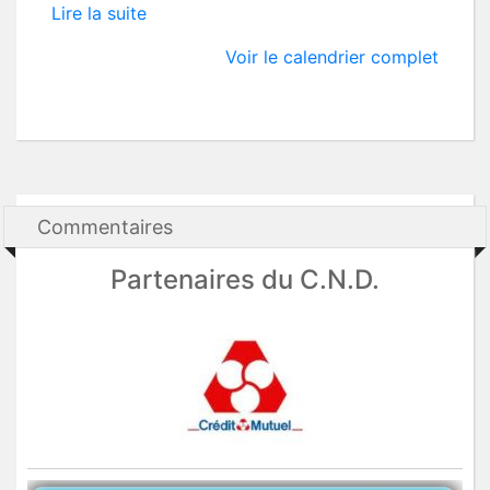
Lire la suite
Voir le calendrier complet
Commentaires
Partenaires du C.N.D.