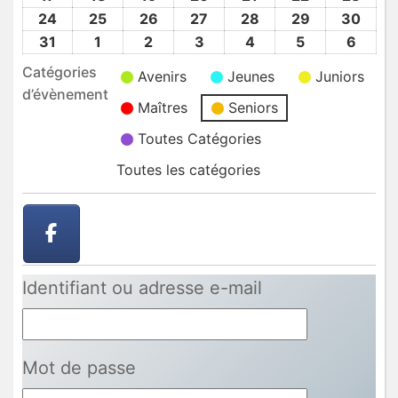
2026
2026
2026
2026
2026
2026
2026
Août
Août
Août
Août
Août
Août
Août
24
24
25
25
26
26
27
27
28
28
29
29
30
30
2026
2026
2026
2026
2026
2026
2026
Août
Août
Août
Août
Août
Août
Août
31
31
1
1
2
2
3
3
4
4
5
5
6
6
2026
2026
2026
2026
2026
2026
2026
Août
Sep
Sep
Sep
Sep
Sep
Sep
Catégories
Avenirs
Jeunes
Juniors
2026
2026
2026
2026
2026
2026
2026
d’évènement
Maîtres
Seniors
Toutes Catégories
Toutes les catégories
Identifiant ou adresse e-mail
Mot de passe