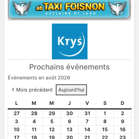
Prochains événements
Évènements en août 2026
Mois précédent
Aujourd’hui
L
lundi
M
mardi
M
mercredi
J
jeudi
V
vendredi
S
samedi
D
dima
27
27
28
28
29
29
30
30
31
31
1
1
2
2
Juil
Juil
Juil
Juil
Juil
Août
Août
3
3
4
4
5
5
6
6
7
7
8
8
9
9
2026
2026
2026
2026
2026
2026
2026
Août
Août
Août
Août
Août
Août
Août
10
10
11
11
12
12
13
13
14
14
15
15
16
16
2026
2026
2026
2026
2026
2026
2026
Août
Août
Août
Août
Août
Août
Août
17
17
18
18
19
19
20
20
21
21
22
22
23
23