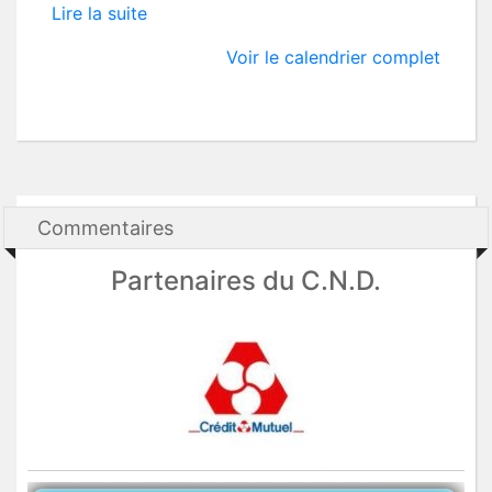
Lire la suite
Voir le calendrier complet
Commentaires
Partenaires du C.N.D.