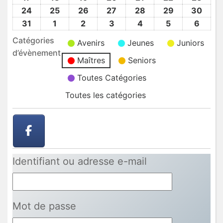
2026
2026
2026
2026
2026
2026
2026
Août
Août
Août
Août
Août
Août
Août
24
24
25
25
26
26
27
27
28
28
29
29
30
30
2026
2026
2026
2026
2026
2026
2026
Août
Août
Août
Août
Août
Août
Août
31
31
1
1
2
2
3
3
4
4
5
5
6
6
2026
2026
2026
2026
2026
2026
2026
Août
Sep
Sep
Sep
Sep
Sep
Sep
Catégories
Avenirs
Jeunes
Juniors
2026
2026
2026
2026
2026
2026
2026
d’évènement
Maîtres
Seniors
Toutes Catégories
Toutes les catégories
Identifiant ou adresse e-mail
Mot de passe