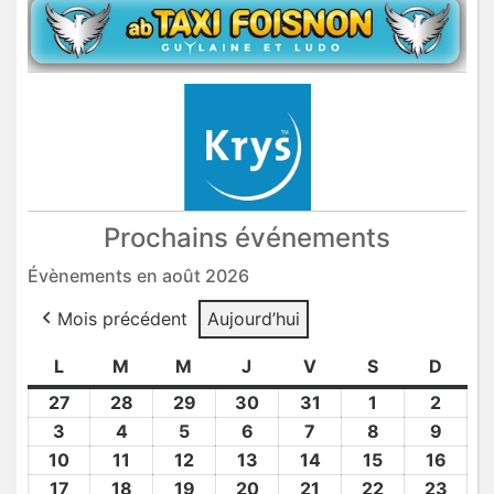
Prochains événements
Évènements en août 2026
Mois précédent
Aujourd’hui
L
lundi
M
mardi
M
mercredi
J
jeudi
V
vendredi
S
samedi
D
dima
27
27
28
28
29
29
30
30
31
31
1
1
2
2
Juil
Juil
Juil
Juil
Juil
Août
Août
3
3
4
4
5
5
6
6
7
7
8
8
9
9
2026
2026
2026
2026
2026
2026
2026
Août
Août
Août
Août
Août
Août
Août
10
10
11
11
12
12
13
13
14
14
15
15
16
16
2026
2026
2026
2026
2026
2026
2026
Août
Août
Août
Août
Août
Août
Août
17
17
18
18
19
19
20
20
21
21
22
22
23
23