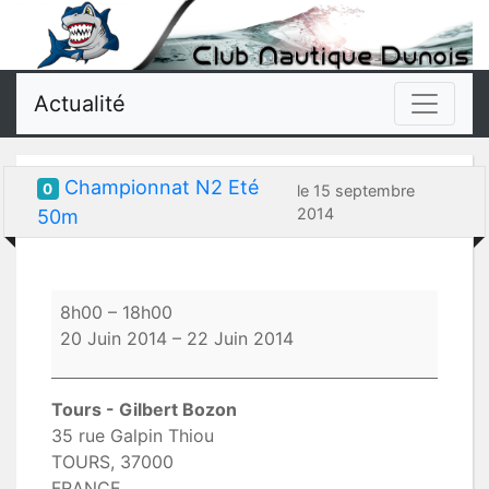
Actualité
Championnat N2 Eté
0
le 15 septembre
2014
50m
Championnat
8h00
–
18h00
N2
20 Juin 2014
–
22 Juin 2014
Eté
50m
Tours - Gilbert Bozon
35 rue Galpin Thiou
TOURS
,
37000
FRANCE