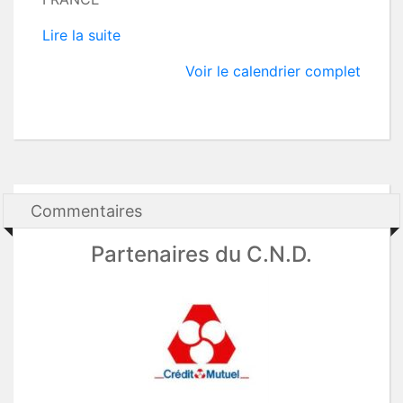
Lire la suite
Voir le calendrier complet
Commentaires
Partenaires du C.N.D.