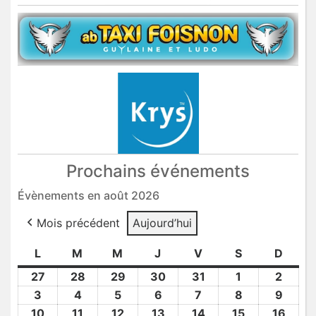
Prochains événements
Évènements en août 2026
Mois précédent
Aujourd’hui
L
lundi
M
mardi
M
mercredi
J
jeudi
V
vendredi
S
samedi
D
dima
27
27
28
28
29
29
30
30
31
31
1
1
2
2
Juil
Juil
Juil
Juil
Juil
Août
Août
3
3
4
4
5
5
6
6
7
7
8
8
9
9
2026
2026
2026
2026
2026
2026
2026
Août
Août
Août
Août
Août
Août
Août
10
10
11
11
12
12
13
13
14
14
15
15
16
16