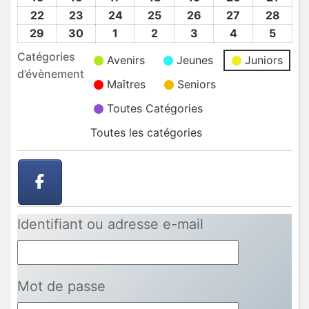
2024
2024
2024
2024
2024
2024
2024
Avr
Avr
Avr
Avr
Avr
Avr
Avr
22
22
23
23
24
24
25
25
26
26
27
27
28
28
2024
2024
2024
2024
2024
2024
2024
Avr
Avr
Avr
Avr
Avr
Avr
Avr
29
29
30
30
1
1
2
2
3
3
4
4
5
5
2024
2024
2024
2024
2024
2024
2024
Avr
Avr
Mai
Mai
Mai
Mai
Mai
Catégories
Avenirs
Jeunes
Juniors
2024
2024
2024
2024
2024
2024
2024
d’évènement
Maîtres
Seniors
Toutes Catégories
Toutes les catégories
Identifiant ou adresse e-mail
Mot de passe