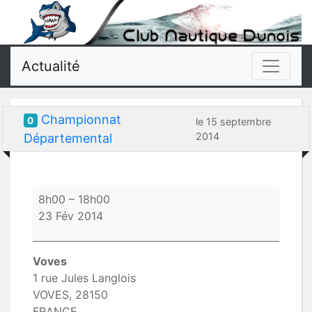
Actualité
Championnat
0
le 15 septembre
2014
Départemental
Championnat
8h00
–
18h00
Départemental
23 Fév 2014
Voves
1 rue Jules Langlois
VOVES
,
28150
FRANCE