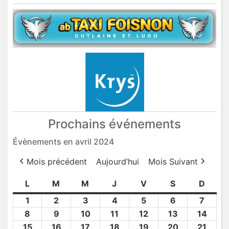
Prochains événements
Évènements en avril 2024
Mois précédent
Aujourd’hui
Mois Suivant
L
lundi
M
mardi
M
mercredi
J
jeudi
V
vendredi
S
samedi
D
dima
1
1
2
2
3
3
4
4
5
5
6
6
7
7
Avr
Avr
Avr
Avr
Avr
Avr
Avr
8
8
9
9
10
10
11
11
12
12
13
13
14
14
2024
2024
2024
2024
2024
2024
2024
Avr
Avr
Avr
Avr
Avr
Avr
Avr
15
15
16
16
17
17
18
18
19
19
20
20
21
21