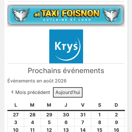
Prochains événements
Évènements en août 2026
Mois précédent
Aujourd’hui
L
lundi
M
mardi
M
mercredi
J
jeudi
V
vendredi
S
samedi
D
dima
27
27
28
28
29
29
30
30
31
31
1
1
2
2
Juil
Juil
Juil
Juil
Juil
Août
Août
3
3
4
4
5
5
6
6
7
7
8
8
9
9
2026
2026
2026
2026
2026
2026
2026
Août
Août
Août
Août
Août
Août
Août
10
10
11
11
12
12
13
13
14
14
15
15
16
16