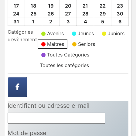
2026
2026
2026
2026
2026
2026
2026
Août
Août
Août
Août
Août
Août
Août
17
17
18
18
19
19
20
20
21
21
22
22
23
23
2026
2026
2026
2026
2026
2026
2026
Août
Août
Août
Août
Août
Août
Août
24
24
25
25
26
26
27
27
28
28
29
29
30
30
2026
2026
2026
2026
2026
2026
2026
Août
Août
Août
Août
Août
Août
Août
31
31
1
1
2
2
3
3
4
4
5
5
6
6
2026
2026
2026
2026
2026
2026
2026
Août
Sep
Sep
Sep
Sep
Sep
Sep
Catégories
Avenirs
Jeunes
Juniors
2026
2026
2026
2026
2026
2026
2026
d’évènement
Maîtres
Seniors
Toutes Catégories
Toutes les catégories
Identifiant ou adresse e-mail
Mot de passe