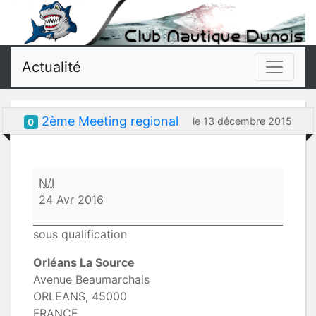
Actualité
2ème Meeting regional
le 13 décembre 2015
0
2ème
N/I
Meeting
24 Avr 2016
regional
sous qualification
Orléans La Source
Avenue Beaumarchais
ORLEANS
,
45000
FRANCE