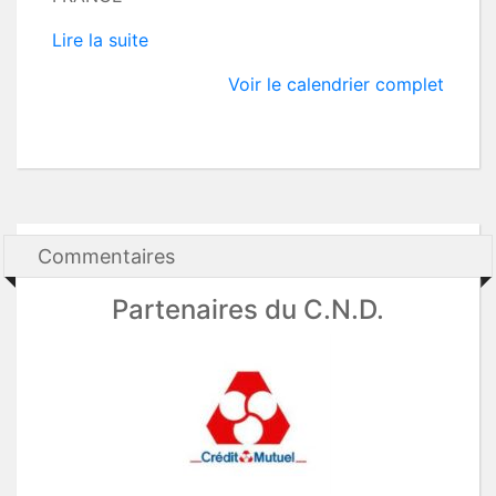
Lire la suite
Voir le calendrier complet
Commentaires
Partenaires du C.N.D.