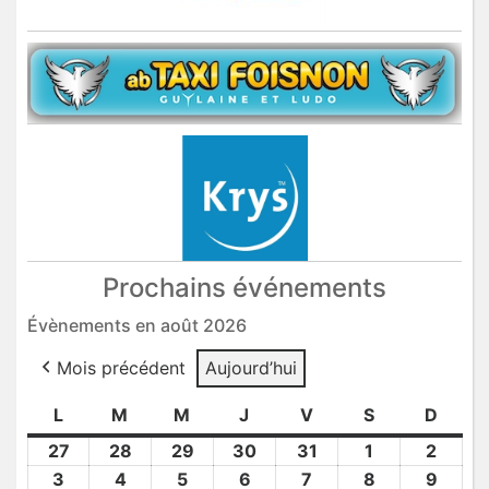
Prochains événements
Évènements en août 2026
Mois précédent
Aujourd’hui
L
lundi
M
mardi
M
mercredi
J
jeudi
V
vendredi
S
samedi
D
dima
27
27
28
28
29
29
30
30
31
31
1
1
2
2
Juil
Juil
Juil
Juil
Juil
Août
Août
3
3
4
4
5
5
6
6
7
7
8
8
9
9