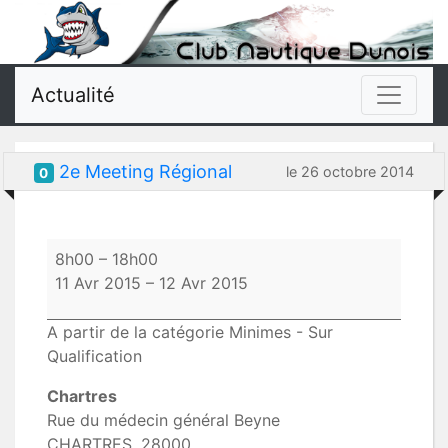
Actualité
2e Meeting Régional
le 26 octobre 2014
0
2e
8h00
–
18h00
Meeting
11 Avr 2015
–
12 Avr 2015
Régional
A partir de la catégorie Minimes - Sur
Qualification
Chartres
Rue du médecin général Beyne
CHARTRES
,
28000