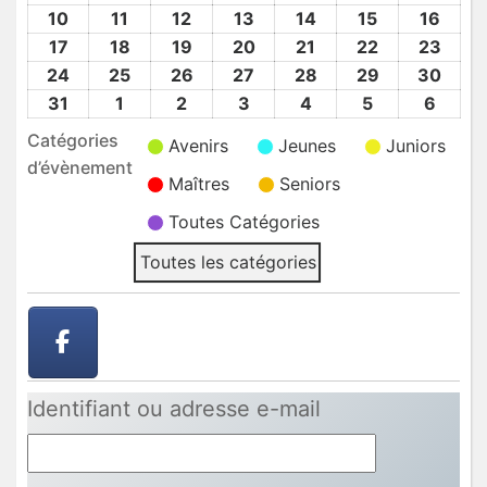
2026
2026
2026
2026
2026
2026
2026
Août
Août
Août
Août
Août
Août
Août
10
10
11
11
12
12
13
13
14
14
15
15
16
16
2026
2026
2026
2026
2026
2026
2026
Août
Août
Août
Août
Août
Août
Août
17
17
18
18
19
19
20
20
21
21
22
22
23
23
2026
2026
2026
2026
2026
2026
2026
Août
Août
Août
Août
Août
Août
Août
24
24
25
25
26
26
27
27
28
28
29
29
30
30
2026
2026
2026
2026
2026
2026
2026
Août
Août
Août
Août
Août
Août
Août
31
31
1
1
2
2
3
3
4
4
5
5
6
6
2026
2026
2026
2026
2026
2026
2026
Août
Sep
Sep
Sep
Sep
Sep
Sep
Catégories
Avenirs
Jeunes
Juniors
2026
2026
2026
2026
2026
2026
2026
d’évènement
Maîtres
Seniors
Toutes Catégories
Toutes les catégories
Identifiant ou adresse e-mail