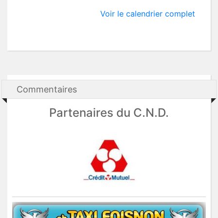
Voir le calendrier complet
Commentaires
Partenaires du C.N.D.