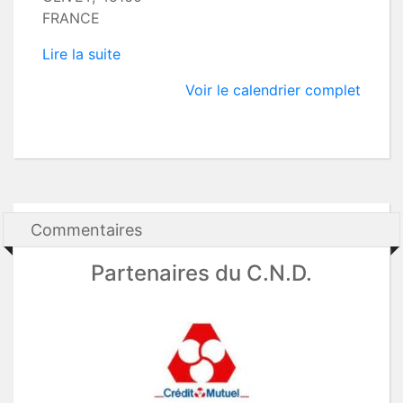
FRANCE
Lire la suite
Voir le calendrier complet
Commentaires
Partenaires du C.N.D.