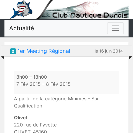
Actualité
1er Meeting Régional
le 16 juin 2014
0
1er
8h00
–
18h00
Meeting
7 Fév 2015
–
8 Fév 2015
Régional
A partir de la catégorie Minimes - Sur
Qualification
Olivet
220 rue de l'yvette
OLIVET
,
45160