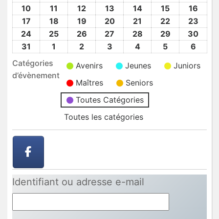
2026
2026
2026
2026
2026
2026
2026
Août
Août
Août
Août
Août
Août
Août
10
10
11
11
12
12
13
13
14
14
15
15
16
16
2026
2026
2026
2026
2026
2026
2026
Août
Août
Août
Août
Août
Août
Août
17
17
18
18
19
19
20
20
21
21
22
22
23
23
2026
2026
2026
2026
2026
2026
2026
Août
Août
Août
Août
Août
Août
Août
24
24
25
25
26
26
27
27
28
28
29
29
30
30
2026
2026
2026
2026
2026
2026
2026
Août
Août
Août
Août
Août
Août
Août
31
31
1
1
2
2
3
3
4
4
5
5
6
6
2026
2026
2026
2026
2026
2026
2026
Août
Sep
Sep
Sep
Sep
Sep
Sep
Catégories
Avenirs
Jeunes
Juniors
2026
2026
2026
2026
2026
2026
2026
d’évènement
Maîtres
Seniors
Toutes Catégories
Toutes les catégories
Identifiant ou adresse e-mail