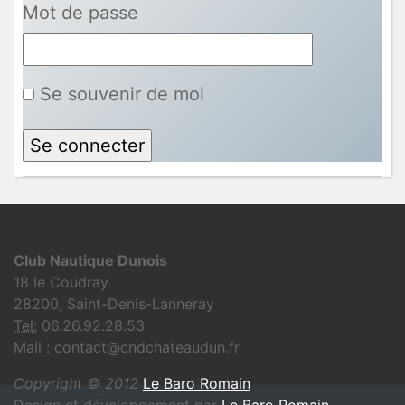
Mot de passe
Se souvenir de moi
Club Nautique Dunois
18 le Coudray
28200, Saint-Denis-Lanneray
Tel:
06.26.92.28.53
Mail : contact@cndchateaudun.fr
Copyright © 2012
Le Baro Romain