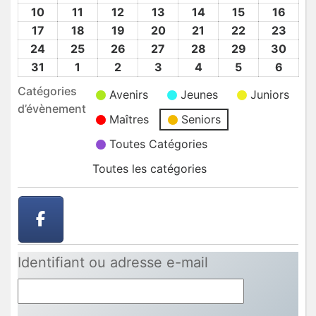
2026
2026
2026
2026
2026
2026
2026
Août
Août
Août
Août
Août
Août
Août
10
10
11
11
12
12
13
13
14
14
15
15
16
16
2026
2026
2026
2026
2026
2026
2026
Août
Août
Août
Août
Août
Août
Août
17
17
18
18
19
19
20
20
21
21
22
22
23
23
2026
2026
2026
2026
2026
2026
2026
Août
Août
Août
Août
Août
Août
Août
24
24
25
25
26
26
27
27
28
28
29
29
30
30
2026
2026
2026
2026
2026
2026
2026
Août
Août
Août
Août
Août
Août
Août
31
31
1
1
2
2
3
3
4
4
5
5
6
6
2026
2026
2026
2026
2026
2026
2026
Août
Sep
Sep
Sep
Sep
Sep
Sep
Catégories
Avenirs
Jeunes
Juniors
2026
2026
2026
2026
2026
2026
2026
d’évènement
Maîtres
Seniors
Toutes Catégories
Toutes les catégories
Identifiant ou adresse e-mail