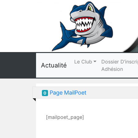
Le Club
Dossier D’inscri
Actualité
Adhésion
Page MailPoet
0
[mailpoet_page]