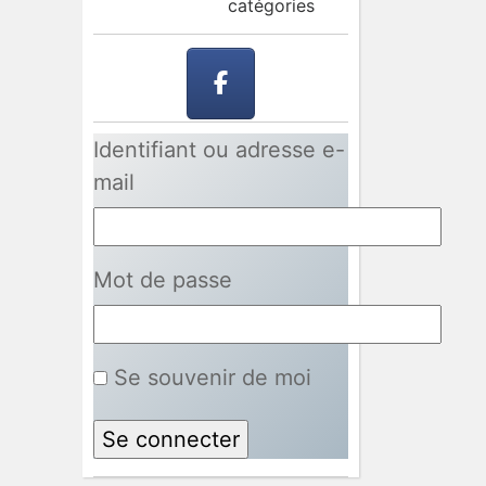
catégories
Identifiant ou adresse e-
mail
Mot de passe
Se souvenir de moi