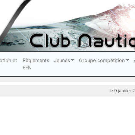
ption et
Règlements
Jeunes
Groupe compétition
FFN
le 9 janvier