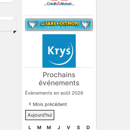
Prochains
événements
Évènements en août 2026
Mois précédent
Aujourd’hui
L
lundi
M
mardi
M
mercredi
J
jeudi
V
vendredi
S
samedi
D
dimanche