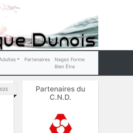
Adultes
Partenaires
Nagez Forme
Bien Être
Partenaires du
 2025
C.N.D.