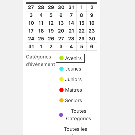
27
27
28
28
29
29
30
30
31
31
1
1
2
2
Juil
Juil
Juil
Juil
Juil
Août
Août
3
3
4
4
5
5
6
6
7
7
8
8
9
9
2026
2026
2026
2026
2026
2026
2026
Août
Août
Août
Août
Août
Août
Août
10
10
11
11
12
12
13
13
14
14
15
15
16
16
2026
2026
2026
2026
2026
2026
2026
Août
Août
Août
Août
Août
Août
Août
17
17
18
18
19
19
20
20
21
21
22
22
23
23
2026
2026
2026
2026
2026
2026
2026
Août
Août
Août
Août
Août
Août
Août
24
24
25
25
26
26
27
27
28
28
29
29
30
30
2026
2026
2026
2026
2026
2026
2026
Août
Août
Août
Août
Août
Août
Août
31
31
1
1
2
2
3
3
4
4
5
5
6
6
2026
2026
2026
2026
2026
2026
2026
Août
Sep
Sep
Sep
Sep
Sep
Sep
Catégories
Avenirs
2026
2026
2026
2026
2026
2026
2026
d’évènement
Jeunes
Juniors
Maîtres
Seniors
Toutes
Catégories
Toutes les