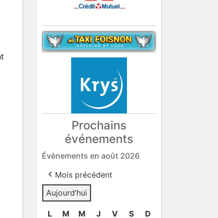
nt
Prochains
événements
Évènements en août 2026
Mois précédent
Aujourd’hui
L
lundi
M
mardi
M
mercredi
J
jeudi
V
vendredi
S
samedi
D
dimanche