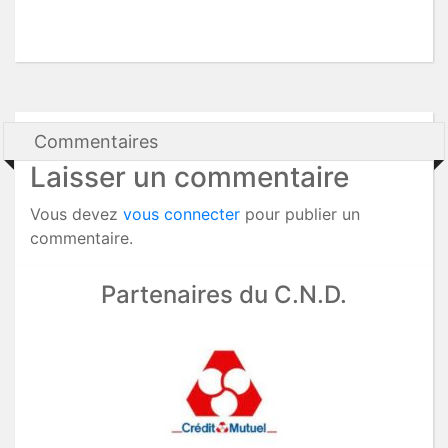
Commentaires
Laisser un commentaire
Vous devez
vous connecter
pour publier un
commentaire.
Partenaires du C.N.D.