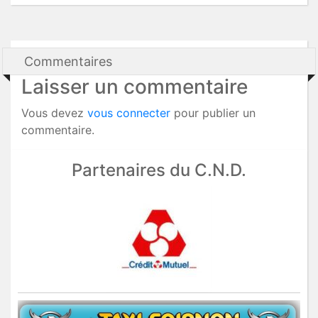
Commentaires
Laisser un commentaire
Vous devez
vous connecter
pour publier un
commentaire.
Partenaires du C.N.D.