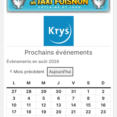
Prochains événements
Évènements en août 2026
Mois précédent
Aujourd’hui
L
lundi
M
mardi
M
mercredi
J
jeudi
V
vendredi
S
samedi
D
dima
27
27
28
28
29
29
30
30
31
31
1
1
2
2
Juil
Juil
Juil
Juil
Juil
Août
Août
3
3
4
4
5
5
6
6
7
7
8
8
9
9
2026
2026
2026
2026
2026
2026
2026
Août
Août
Août
Août
Août
Août
Août
10
10
11
11
12
12
13
13
14
14
15
15
16
16
2026
2026
2026
2026
2026
2026
2026
Août
Août
Août
Août
Août
Août
Août
17
17
18
18
19
19
20
20
21
21
22
22
23
23