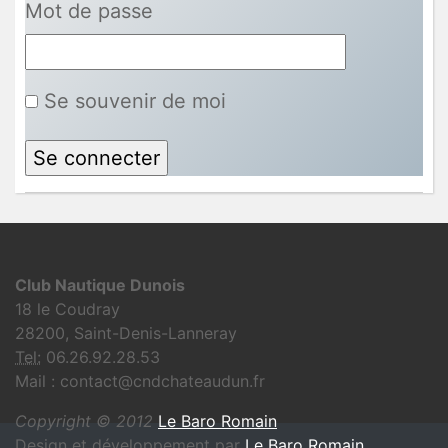
Mot de passe
Se souvenir de moi
Club Nautique Dunois
18 le Coudray
28200, Saint-Denis-Lanneray
Tel:
06.26.92.28.53
Mail : contact@cndchateaudun.fr
Copyright © 2012
Le Baro Romain
Design et développement par
Le Baro Romain