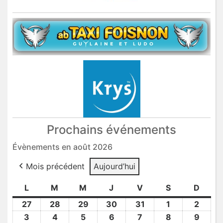
Prochains événements
Évènements en août 2026
Mois précédent
Aujourd’hui
L
lundi
M
mardi
M
mercredi
J
jeudi
V
vendredi
S
samedi
D
dima
27
27
28
28
29
29
30
30
31
31
1
1
2
2
Juil
Juil
Juil
Juil
Juil
Août
Août
3
3
4
4
5
5
6
6
7
7
8
8
9
9