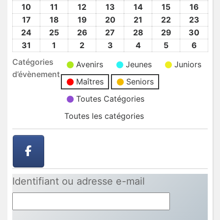
2026
2026
2026
2026
2026
2026
2026
Août
Août
Août
Août
Août
Août
Août
10
10
11
11
12
12
13
13
14
14
15
15
16
16
2026
2026
2026
2026
2026
2026
2026
Août
Août
Août
Août
Août
Août
Août
17
17
18
18
19
19
20
20
21
21
22
22
23
23
2026
2026
2026
2026
2026
2026
2026
Août
Août
Août
Août
Août
Août
Août
24
24
25
25
26
26
27
27
28
28
29
29
30
30
2026
2026
2026
2026
2026
2026
2026
Août
Août
Août
Août
Août
Août
Août
31
31
1
1
2
2
3
3
4
4
5
5
6
6
2026
2026
2026
2026
2026
2026
2026
Août
Sep
Sep
Sep
Sep
Sep
Sep
Catégories
Avenirs
Jeunes
Juniors
2026
2026
2026
2026
2026
2026
2026
d’évènement
Maîtres
Seniors
Toutes Catégories
Toutes les catégories
Identifiant ou adresse e-mail