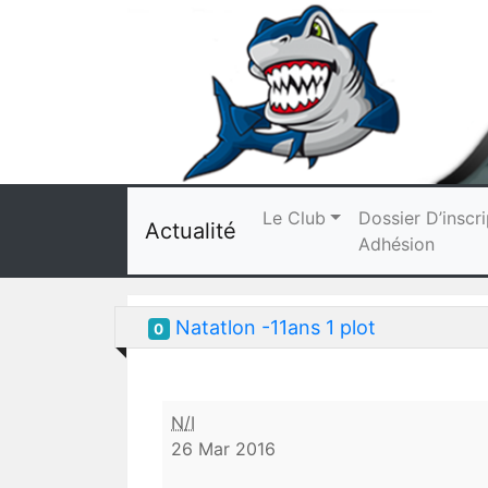
Le Club
Dossier D’inscri
Actualité
Adhésion
Natatlon -11ans 1 plot
0
Natatlon
N/I
-11ans
26 Mar 2016
1