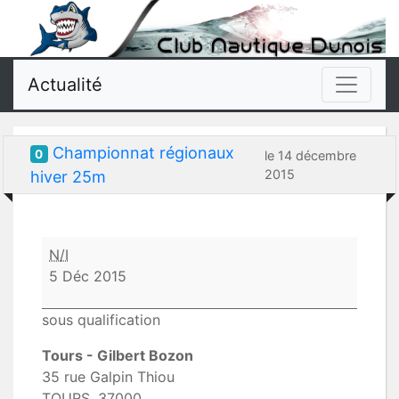
Actualité
Championnat régionaux
0
le 14 décembre
2015
hiver 25m
Championnat
N/I
régionaux
5 Déc 2015
hiver
25m
sous qualification
Tours - Gilbert Bozon
35 rue Galpin Thiou
TOURS
,
37000