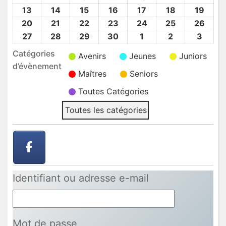
2026
2026
2026
2026
2026
2026
2026
Avr
Avr
Avr
Avr
Avr
Avr
Avr
13
13
14
14
15
15
16
16
17
17
18
18
19
19
2026
2026
2026
2026
2026
2026
2026
Avr
Avr
Avr
Avr
Avr
Avr
Avr
20
20
21
21
22
22
23
23
24
24
25
25
26
26
2026
2026
2026
2026
2026
2026
2026
Avr
Avr
Avr
Avr
Avr
Avr
Avr
27
27
28
28
29
29
30
30
1
1
2
2
3
3
2026
2026
2026
2026
2026
2026
2026
Avr
Avr
Avr
Avr
Mai
Mai
Mai
Catégories
Avenirs
Jeunes
Juniors
2026
2026
2026
2026
2026
2026
2026
d’évènement
Maîtres
Seniors
Toutes Catégories
Toutes les catégories
Identifiant ou adresse e-mail
Mot de passe