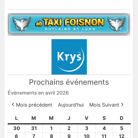
Prochains événements
Évènements en avril 2026
Mois précédent
Aujourd’hui
Mois Suivant
L
lundi
M
mardi
M
mercredi
J
jeudi
V
vendredi
S
samedi
D
dima
30
30
31
31
1
1
2
2
3
3
4
4
5
5
Mar
Mar
Avr
Avr
Avr
Avr
Avr
6
6
7
7
8
8
9
9
10
10
11
11
12
12