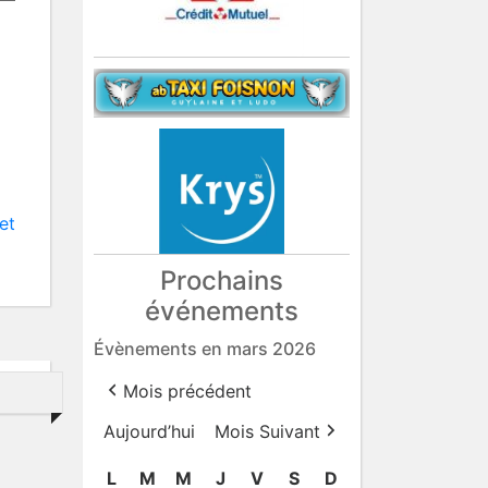
et
Prochains
événements
Évènements en mars 2026
Mois précédent
Aujourd’hui
Mois Suivant
L
lundi
M
mardi
M
mercredi
J
jeudi
V
vendredi
S
samedi
D
dimanche