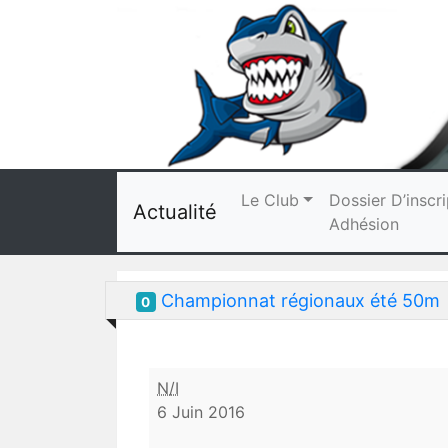
Le Club
Dossier D’inscri
Actualité
Adhésion
Championnat régionaux été 50m
0
Championnat
N/I
régionaux
6 Juin 2016
été