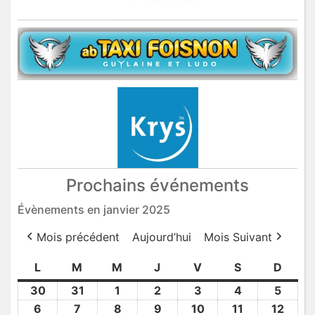
Prochains événements
Évènements en janvier 2025
Mois précédent
Aujourd’hui
Mois Suivant
L
lundi
M
mardi
M
mercredi
J
jeudi
V
vendredi
S
samedi
D
dima
30
30
31
31
1
1
2
2
3
3
4
4
5
5
Déc
Déc
Jan
Jan
Jan
Jan
Jan
6
6
7
7
8
8
9
9
10
10
11
11
12
12