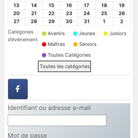
2024
2024
2025
2025
2025
2025
2025
Jan
Jan
Jan
Jan
Jan
Jan
Jan
13
13
14
14
15
15
16
16
17
17
18
18
19
19
2025
2025
2025
2025
2025
2025
2025
Jan
Jan
Jan
Jan
Jan
Jan
Jan
20
20
21
21
22
22
23
23
24
24
25
25
26
26
2025
2025
2025
2025
2025
2025
2025
Jan
Jan
Jan
Jan
Jan
Jan
Jan
27
27
28
28
29
29
30
30
31
31
1
1
2
2
2025
2025
2025
2025
2025
2025
2025
Jan
Jan
Jan
Jan
Jan
Fév
Fév
Catégories
Avenirs
Jeunes
Juniors
2025
2025
2025
2025
2025
2025
2025
d’évènement
Maîtres
Seniors
Toutes Catégories
Toutes les catégories
Identifiant ou adresse e-mail
Mot de passe