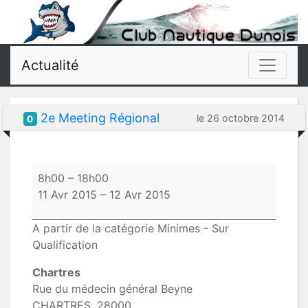
Actualité
2e Meeting Régional
le 26 octobre 2014
0
2e
8h00
–
18h00
Meeting
11 Avr 2015
–
12 Avr 2015
Régional
A partir de la catégorie Minimes - Sur
Qualification
Chartres
Rue du médecin général Beyne
CHARTRES
,
28000