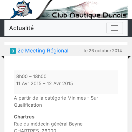
Actualité
2e Meeting Régional
le 26 octobre 2014
0
2e
8h00
–
18h00
Meeting
11 Avr 2015
–
12 Avr 2015
Régional
A partir de la catégorie Minimes - Sur
Qualification
Chartres
Rue du médecin général Beyne
CHARTRES
,
28000