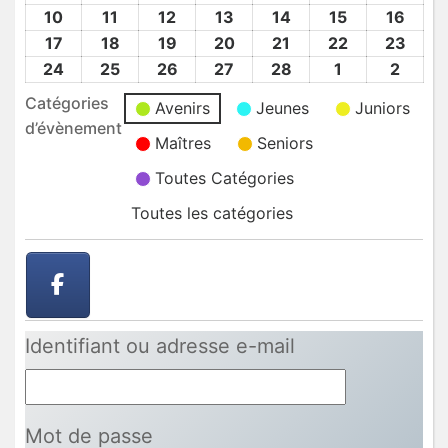
2025
2025
2025
2025
2025
2025
2025
Fév
Fév
Fév
Fév
Fév
Fév
Fév
10
10
11
11
12
12
13
13
14
14
15
15
16
16
2025
2025
2025
2025
2025
2025
2025
Fév
Fév
Fév
Fév
Fév
Fév
Fév
17
17
18
18
19
19
20
20
21
21
22
22
23
23
2025
2025
2025
2025
2025
2025
2025
Fév
Fév
Fév
Fév
Fév
Fév
Fév
24
24
25
25
26
26
27
27
28
28
1
1
2
2
2025
2025
2025
2025
2025
2025
2025
Fév
Fév
Fév
Fév
Fév
Mar
Mar
Catégories
Avenirs
Jeunes
Juniors
2025
2025
2025
2025
2025
2025
2025
d’évènement
Maîtres
Seniors
Toutes Catégories
Toutes les catégories
Identifiant ou adresse e-mail
Mot de passe