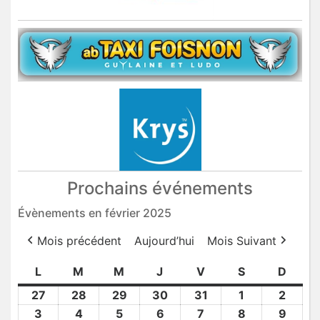
Prochains événements
Évènements en février 2025
Mois précédent
Aujourd’hui
Mois Suivant
L
lundi
M
mardi
M
mercredi
J
jeudi
V
vendredi
S
samedi
D
dima
27
27
28
28
29
29
30
30
31
31
1
1
2
2
Jan
Jan
Jan
Jan
Jan
Fév
Fév
3
3
4
4
5
5
6
6
7
7
8
8
9
9