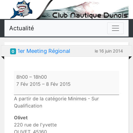
Actualité
1er Meeting Régional
le 16 juin 2014
0
1er
8h00
–
18h00
Meeting
7 Fév 2015
–
8 Fév 2015
Régional
A partir de la catégorie Minimes - Sur
Qualification
Olivet
220 rue de l'yvette
OLIVET
,
45160