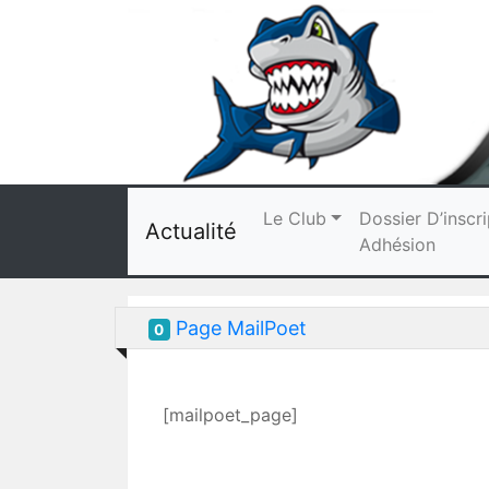
Le Club
Dossier D’inscri
Actualité
Adhésion
Page MailPoet
0
[mailpoet_page]