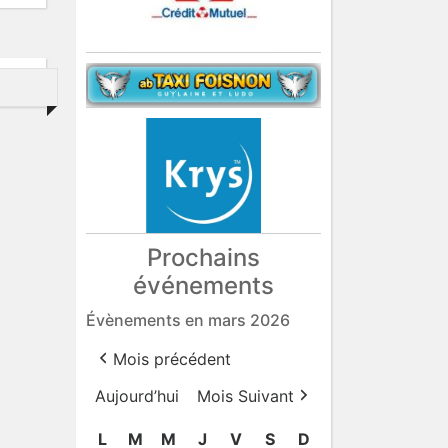
Prochains
événements
Évènements en mars 2026
Mois précédent
Aujourd’hui
Mois Suivant
L
lundi
M
mardi
M
mercredi
J
jeudi
V
vendredi
S
samedi
D
dimanche