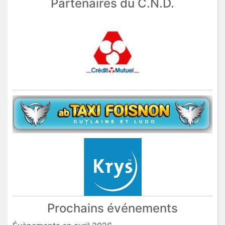
Partenaires du C.N.D.
Prochains événements