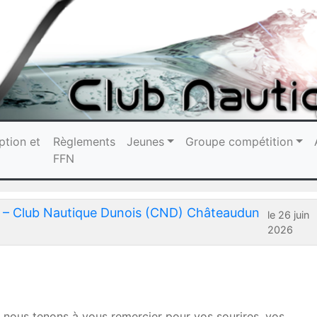
ption et
Règlements
Jeunes
Groupe compétition
FFN
on – Club Nautique Dunois (CND) Châteaudun
le 26 juin
2026
 nous tenons à vous remercier pour vos sourires, vos