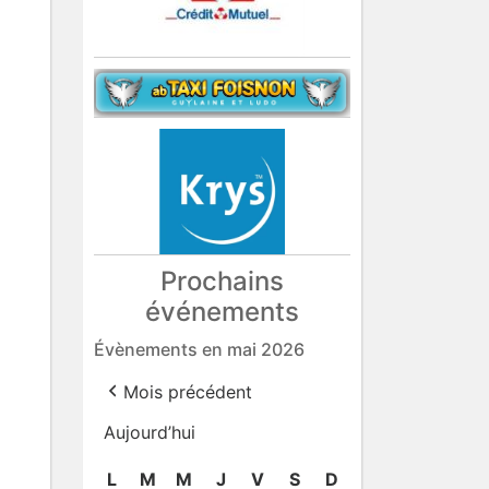
Prochains
événements
Évènements en mai 2026
Mois précédent
Aujourd’hui
L
lundi
M
mardi
M
mercredi
J
jeudi
V
vendredi
S
samedi
D
dimanche