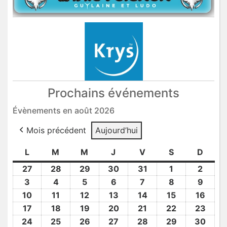
Prochains événements
Évènements en août 2026
Mois précédent
Aujourd’hui
L
lundi
M
mardi
M
mercredi
J
jeudi
V
vendredi
S
samedi
D
dima
27
27
28
28
29
29
30
30
31
31
1
1
2
2
Juil
Juil
Juil
Juil
Juil
Août
Août
3
3
4
4
5
5
6
6
7
7
8
8
9
9
2026
2026
2026
2026
2026
2026
2026
Août
Août
Août
Août
Août
Août
Août
10
10
11
11
12
12
13
13
14
14
15
15
16
16
2026
2026
2026
2026
2026
2026
2026
Août
Août
Août
Août
Août
Août
Août
17
17
18
18
19
19
20
20
21
21
22
22
23
23
2026
2026
2026
2026
2026
2026
2026
Août
Août
Août
Août
Août
Août
Août
24
24
25
25
26
26
27
27
28
28
29
29
30
30