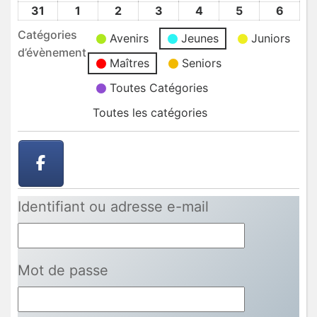
2026
2026
2026
2026
2026
2026
2026
Août
Août
Août
Août
Août
Août
Août
31
31
1
1
2
2
3
3
4
4
5
5
6
6
2026
2026
2026
2026
2026
2026
2026
Août
Sep
Sep
Sep
Sep
Sep
Sep
Catégories
Avenirs
Jeunes
Juniors
2026
2026
2026
2026
2026
2026
2026
d’évènement
Maîtres
Seniors
Toutes Catégories
Toutes les catégories
Identifiant ou adresse e-mail
Mot de passe