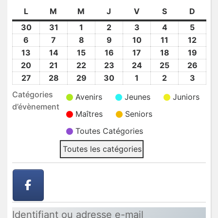
L
lundi
M
mardi
M
mercredi
J
jeudi
V
vendredi
S
samedi
D
dima
30
30
31
31
1
1
2
2
3
3
4
4
5
5
Mar
Mar
Avr
Avr
Avr
Avr
Avr
6
6
7
7
8
8
9
9
10
10
11
11
12
12
2026
2026
2026
2026
2026
2026
2026
Avr
Avr
Avr
Avr
Avr
Avr
Avr
13
13
14
14
15
15
16
16
17
17
18
18
19
19
2026
2026
2026
2026
2026
2026
2026
Avr
Avr
Avr
Avr
Avr
Avr
Avr
20
20
21
21
22
22
23
23
24
24
25
25
26
26
2026
2026
2026
2026
2026
2026
2026
Avr
Avr
Avr
Avr
Avr
Avr
Avr
27
27
28
28
29
29
30
30
1
1
2
2
3
3
2026
2026
2026
2026
2026
2026
2026
Avr
Avr
Avr
Avr
Mai
Mai
Mai
Catégories
Avenirs
Jeunes
Juniors
2026
2026
2026
2026
2026
2026
2026
d’évènement
Maîtres
Seniors
Toutes Catégories
Toutes les catégories
Identifiant ou adresse e-mail