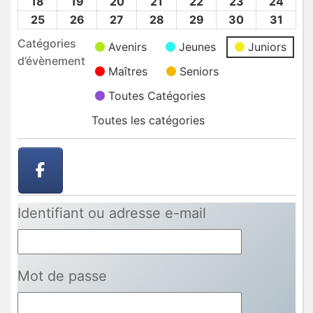
Mai
Mai
Mai
Mai
Mai
Mai
Mai
18
18
19
19
20
20
21
21
22
22
23
23
24
24
2026
2026
2026
2026
2026
2026
2026
Mai
Mai
Mai
Mai
Mai
Mai
Mai
25
25
26
26
27
27
28
28
29
29
30
30
31
31
2026
2026
2026
2026
2026
2026
2026
Mai
Mai
Mai
Mai
Mai
Mai
Mai
Catégories
Avenirs
Jeunes
Juniors
2026
2026
2026
2026
2026
2026
2026
d’évènement
Maîtres
Seniors
Toutes Catégories
Toutes les catégories
Identifiant ou adresse e-mail
Mot de passe