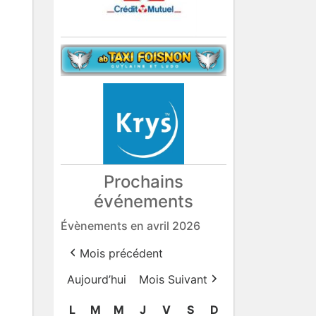
Prochains
événements
Évènements en avril 2026
Mois précédent
Aujourd’hui
Mois Suivant
L
lundi
M
mardi
M
mercredi
J
jeudi
V
vendredi
S
samedi
D
dimanche