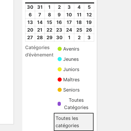
30
30
31
31
1
1
2
2
3
3
4
4
5
5
Mar
Mar
Avr
Avr
Avr
Avr
Avr
6
6
7
7
8
8
9
9
10
10
11
11
12
12
2026
2026
2026
2026
2026
2026
2026
Avr
Avr
Avr
Avr
Avr
Avr
Avr
13
13
14
14
15
15
16
16
17
17
18
18
19
19
2026
2026
2026
2026
2026
2026
2026
Avr
Avr
Avr
Avr
Avr
Avr
Avr
20
20
21
21
22
22
23
23
24
24
25
25
26
26
2026
2026
2026
2026
2026
2026
2026
Avr
Avr
Avr
Avr
Avr
Avr
Avr
27
27
28
28
29
29
30
30
1
1
2
2
3
3
2026
2026
2026
2026
2026
2026
2026
Avr
Avr
Avr
Avr
Mai
Mai
Mai
Catégories
Avenirs
2026
2026
2026
2026
2026
2026
2026
d’évènement
Jeunes
Juniors
Maîtres
Seniors
Toutes
Catégories
Toutes les
catégories