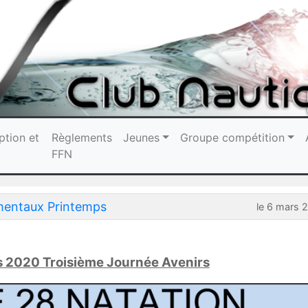
ption et
Règlements
Jeunes
Groupe compétition
FFN
mentaux Printemps
le 6 mars 
 2020 Troisième Journée Avenirs