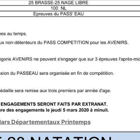
ars Départementaux Printemps