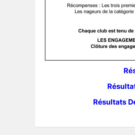
Rés
Résult
Résultats 