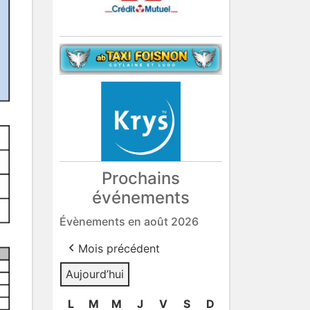
Prochains
événements
Évènements en août 2026
Mois précédent
Aujourd’hui
L
lundi
M
mardi
M
mercredi
J
jeudi
V
vendredi
S
samedi
D
dimanche