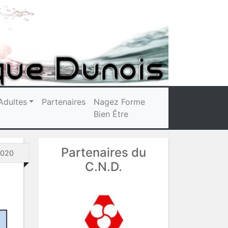
Adultes
Partenaires
Nagez Forme
Bien Être
Partenaires du
2020
C.N.D.